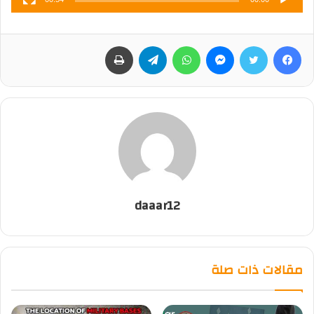
فيسبوك
تويتر
ماسنجر
واتساب
تيلقرام
طباعة
daaar12
مقالات ذات صلة