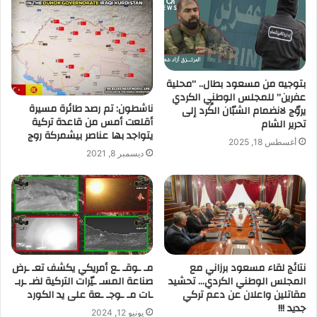
بتوجيه من مسعود بطال.. “محلية
عفرين” للمجلس الوطني الكردي
ناشطون: تم رصد طائرة مسيرة
يروّج لانضمام الشبّان الكُرد إلى
أقلعت أمس من قاعدة تركية
تحرير الشام
يتواجد بها عناصر بيشمركة روج
أغسطس 18, 2025
ديسمبر 8, 2021
نتائج لقاء مسعود برزاني مع
مـ ـوقـ ـع أمريكي يكشف تعـ ـرض
المجلس الوطني الكردي… تحشيد
صناعة المسـ ـيّرات التركية لضـ ـربـ
مقاتلين واعلان عن دعم تركي
ـات مـ ـوجـ ـعة على يد الكورد
جديد !!!
يونيو 12, 2024