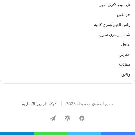
تل ابيض/كري سبي
جرابلس
راس العين/سري كانيه
شمال وشرق سوريا
عاجل
عفرين
مقالات
وثائق
جميع الحقوق محفوظة 2026 |
شبكة دارنيوز الأخبارية
فيسبوك
ووردبريس
تيلقرام