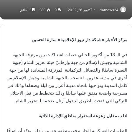
d4rnews24
أكتوبر 26, 2022
0
280
2 دقائق
مركز الأخبار «شبكة دار نيوز الإعلامية» سارة الحسين
في الـ 13 من أكتوبر الحالي حصلت اشتباكات بين مرتزقة الجبهة
الشامية وجيش الإسلام من جهة وإرهابيّ هيئة تحرير الشام (جبهة
النصرة سابقًا) والفصائل التركمانية المرتزقة المساندة لها من جهة
أخرى في مدينة عفرين، لتنسحب الجبهة الشامية وجيش الإسلام من
كامل المدينة ونواحيها باتجاه مدينة أعزاز بين ليلة وضحاها وذلك في
مسرحية واضحة متفق عليها سابقًا وذلك بتخطيط من قبل الاحتلال
التركي التي فتحت الطريق لدخول أرتال ضخمة لـ تحرير الشام.
ادلب مقابل زعزعة استقرار مناطق الإدارة الذاتية
التطورات العسكرية الجارية في منطقة عفرين وادلب يؤكد أن اتفاقًا