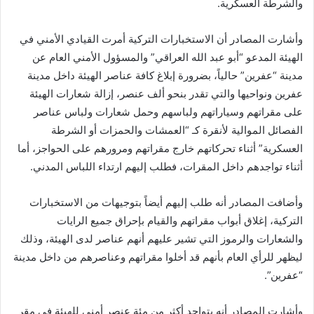
والشرطة العسكرية.
وأشارت المصادر أن الاستخبارات التركية أمرت القيادي الأمني في
الهيئة المدعو “أبو عبد الله العراقي” والمسؤول الأمني العام عن
مدينة “عفرين” حالياً، بضرورة إبلاغ كافة عناصر الهيئة داخل مدينة
عفرين ونواحيها والتي تقدر بنحو ألف عنصر، إزالة شعارات الهيئة
على مقراتهم وسياراتهم ولباسهم وحمل شعارات ولباس عناصر
الفصائل الموالية لأنقرة كـ “العمشات والحمزات أو الشرطة
العسكرية” أثناء تحركاتهم خارج مقراتهم ومرورهم على الحواجز، أما
أثناء تواجدهم داخل المقرات، فطلب إليهم ارتداء اللباس المدني.
وأضافت المصادر أنه طلب إليهم أيضاً بتوجيهات من الاستخبارات
التركية، إغلاق أبواب مقراتهم والقيام بإحراق جميع الرايات
والشعارات والرموز التي تشير عليهم أنهم عناصر لدى الهيئة، وذلك
ليظهر للرأي العام بأنهم قد أخلوا مقراتهم وعناصرهم من داخل مدينة
“عفرين”.
وأشارت المصادر أنه يتواجد أكثر من مئة عنصر أمني للهيئة في مقر