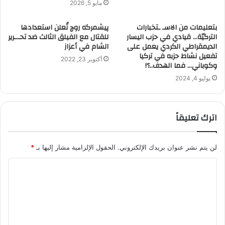
مايو 5, 2026
بتعليمات من الاسـ ـتخبارات
پيشمرگه روچ تُعلن استعدادها
التركيّة… قيادي في حزب اليسار
للقتال مع الفيلق الثالث ضد تحـ.ـرير
الديمقراطي الكردي يعمل على
الشام في أعزاز
تفعيل نشاط حزبه في تركيا
أكتوبر 23, 2022
وكوباني… فما الهدف..؟!
يوليو 4, 2024
اترك تعليقاً
لن يتم نشر عنوان بريدك الإلكتروني.
الحقول الإلزامية مشار إليها بـ
*