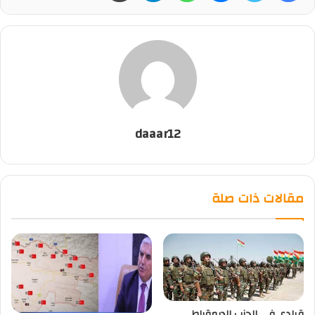
daaar12
مقالات ذات صلة
قيادي في الحزب الديمقراطي