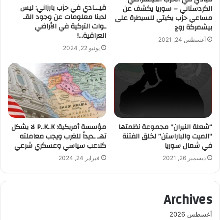
قيـ.ـادي في حزب بارزاني: ليس
الكردستاني – سوريا يكشف عن
لدينا معلومات عن وجود القـ
مساعي حزب يكيتي للسيطرة على
ـوات التركية في الأراضي
بيشمركة روج
العراقية…!
أغسطس 24, 2021
يونيو 22, 2024
“شعلة النيران” مجموعة نظمتها
مؤسسة أمريكية: P..K..K لا يشكل
“الميت والباراستن” لخلق الفتنة
تهـ ـديداً للغرب ويجب معاملته
في شمال سوريا
كلاعب سياسي وعسكري شرعي
ديسمبر 26, 2021
فبراير 24, 2024
Archives
أغسطس 2026