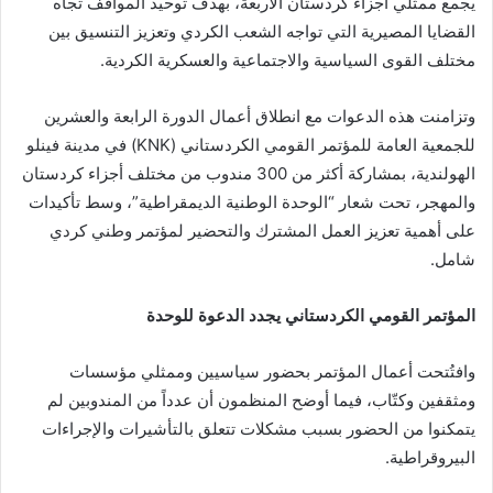
يجمع ممثلي أجزاء كردستان الأربعة، بهدف توحيد المواقف تجاه
القضايا المصيرية التي تواجه الشعب الكردي وتعزيز التنسيق بين
مختلف القوى السياسية والاجتماعية والعسكرية الكردية.
وتزامنت هذه الدعوات مع انطلاق أعمال الدورة الرابعة والعشرين
للجمعية العامة للمؤتمر القومي الكردستاني (KNK) في مدينة فينلو
الهولندية، بمشاركة أكثر من 300 مندوب من مختلف أجزاء كردستان
والمهجر، تحت شعار “الوحدة الوطنية الديمقراطية”، وسط تأكيدات
على أهمية تعزيز العمل المشترك والتحضير لمؤتمر وطني كردي
شامل.
المؤتمر القومي الكردستاني يجدد الدعوة للوحدة
وافتُتحت أعمال المؤتمر بحضور سياسيين وممثلي مؤسسات
ومثقفين وكتّاب، فيما أوضح المنظمون أن عدداً من المندوبين لم
يتمكنوا من الحضور بسبب مشكلات تتعلق بالتأشيرات والإجراءات
البيروقراطية.