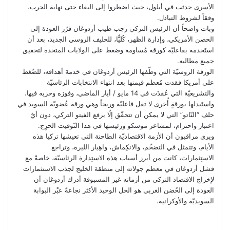
الأسرى حدثت في أيلول، حيث اضطروا إلى البقاء حتى نهاية الحرب،
وفقاً لشروط التبادل.
وبات واضحاً أن الرئيس التركي رجب طيب أردوغان قرّر العودة إلى
الحضن الأمريكي، وإدارة الظهر، كُليًّا، للحليف الروسي الجديد، بعد أن
استَخدمه بفاعليّة كورقة مُساومة وضغط على الولايات المتحدة لتحقيق
جميع مطالبه.
الورقة الروسيّة التي وظّفها الرئيس أردوغان في خدمة أهدافه، للضّغط
على أمريكا فقدت مُعظم قيمتها بعد انتهاء الانتخابات الرئاسيّة
والتشريعيّة التي عُقدَت في 14 مايو / أيار الماضي، وفوزه وحزبه فيها،
واستَبدلها بورقةٍ أُخرى لا تقل فاعليّة وربحاً وهي ورقة عُضويّة السويد في
حلف “النّاتو” التي لا يمكن أن تتحقّق إلّا برفع الفيتو التركي، دون أيّ
اعتبار واحترام، لمشاعر موسكو ورئيسها في هذا التّوقيت الحرِج.
ويرى مراقبون أن الأزمة الاقتصاديّة الطاحنة التي تعيشها تركيا هذه
الأيام، وتتمثل في التضخّم، والانكِماش، واهِيار الليرة، وتراجع
الاستِثمارات، كانت من أبرز أسباب هذه الاستِدارة الرئاسيّة، خاصةً مع
فشل أردوغان في معظم جولاته إلى منطقة الخليج لجذب الاستثمارات
لإخراج الاقتصاد التركي من أزماته غير المسبوقة أدرك أردوغان أن
العودة إلى الحُضن الغربي هو الحل الوحيد الأكثر نجاعةً عبْر البوابة
السويديّة والأوكرانية.