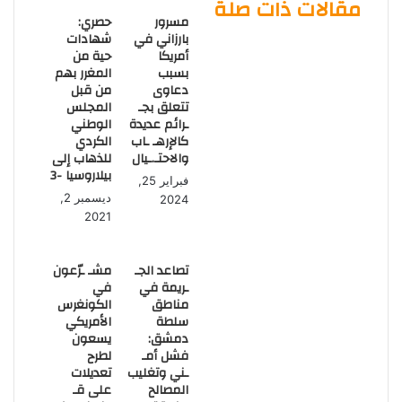
مقالات ذات صلة
مسرور
حصري:
بارزاني في
شهادات
أمريكا
حية من
بسبب
المغرر بهم
دعاوى
من قبل
تتعلق بجـ
المجلس
ـرائم عديدة
الوطني
كالإرهـ ـاب
الكردي
والاحتـ.ـيال
للذهاب إلى
بيلاروسيا -3
فبراير 25,
ديسمبر 2,
2024
2021
تصاعد الجـ
مشـ ـرّعون
ـريمة في
في
مناطق
الكونغرس
سلطة
الأمريكي
دمشق:
يسعون
فشل أمـ
لطرح
ـني وتغليب
تعديلات
المصالح
على قـ