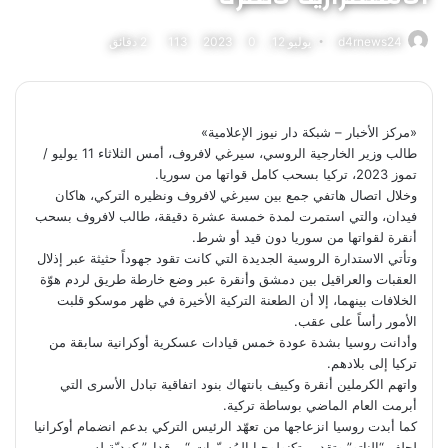
d4rnews24
يوليو 12, 2023
0
113
2 دقائق
«مركز الأخبار – شبكة دار نيوز الإعلامية»
طالب وزير الخارجية الروسي، سيرغي لافروف، أمس الثلاثاء 11 يوليو /
تموز 2023، تركيا بسحب كامل قواتها من سوريا.
وخلال اتصال هاتفي جمع بين سيرغي لافروف ونظيره التركي، هاكان
فيدان، والتي استمرت لمدة خمسة عشرة دقيقة، طالب لافروف بسحب
أنقرة لقواتها من سوريا دون قيد أو شرط.
وتأتي الاستدارة الروسية الجديدة التي كانت تقود جهوداً حثيثة عبر إذلال
العقبات والعراقيل بين دمشق وأنقرة عبر وضع خارطة طريق لردم هوّة
الخلافات بينهما، إلا أن الطعنة التركية الأخيرة في ظهر موسكو قلبت
الأمور رأساً على عقب.
وأدانت روسيا بشدة عودة خمس قيادات عسكرية أوكرانية سابقة من
تركيا إلى بلادهم.
واتهم الكرملين أنقرة وكييف بانتهاك بنود اتفاقية تبادل الأسرى التي
أبرمت العام الماضي بوساطة تركية.
كما أبدت روسيا انزعاجها من تعهّد الرئيس التركي بدعم انضمام أوكرانيا
لحلف “الناتو” وتقديم تكنولوجيا المُسيّرات “بيرقدار” كهديّة له.