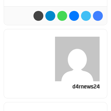
فيسبوك
تويتر
ماسنجر
واتساب
تيلقرام
طباعة
d4rnews24