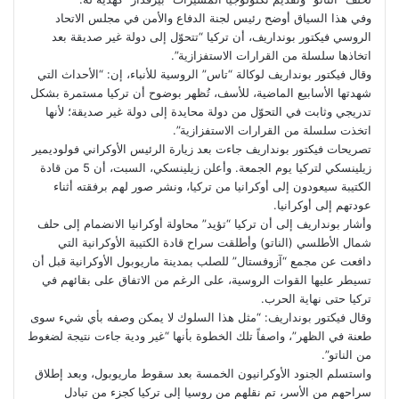
وفي هذا السياق أوضح رئيس لجنة الدفاع والأمن في مجلس الاتحاد
الروسي فيكتور بونداريف، أن تركيا “تتحوّل إلى دولة غير صديقة بعد
اتخاذها سلسلة من القرارات الاستفزازية”.
وقال فيكتور بونداريف لوكالة “تاس” الروسية للأنباء، إن: “الأحداث التي
شهدتها الأسابيع الماضية، للأسف، تُظهر بوضوح أن تركيا مستمرة بشكل
تدريجي وثابت في التحوّل من دولة محايدة إلى دولة غير صديقة؛ لأنها
اتخذت سلسلة من القرارات الاستفزازية”.
تصريحات فيكتور بونداريف جاءت بعد زيارة الرئيس الأوكراني فولوديمير
زيلينسكي لتركيا يوم الجمعة. وأعلن زيلينسكي، السبت، أن 5 من قادة
الكتيبة سيعودون إلى أوكرانيا من تركيا، ونشر صور لهم برفقته أثناء
عودتهم إلى أوكرانيا.
وأشار بونداريف إلى أن تركيا “تؤيد” محاولة أوكرانيا الانضمام إلى حلف
شمال الأطلسي (الناتو) وأطلقت سراح قادة الكتيبة الأوكرانية التي
دافعت عن مجمع “آزوفستال” للصلب بمدينة ماريوبول الأوكرانية قبل أن
تسيطر عليها القوات الروسية، على الرغم من الاتفاق على بقائهم في
تركيا حتى نهاية الحرب.
وقال فيكتور بونداريف: “مثل هذا السلوك لا يمكن وصفه بأي شيء سوى
طعنة في الظهر”، واصفاً تلك الخطوة بأنها “غير ودية جاءت نتيجة لضغوط
من الناتو”.
واستسلم الجنود الأوكرانيون الخمسة بعد سقوط ماريوبول، وبعد إطلاق
سراحهم من الأسر، تم نقلهم من روسيا إلى تركيا كجزء من تبادل