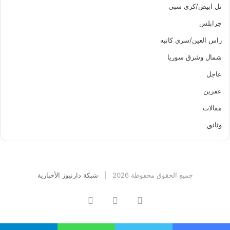
تل ابيض/كري سبي
جرابلس
راس العين/سري كانيه
شمال وشرق سوريا
عاجل
عفرين
مقالات
وثائق
جميع الحقوق محفوظة 2026 |
شبكة دارنيوز الأخبارية
فيسبوك
ووردبريس
تيلقرام