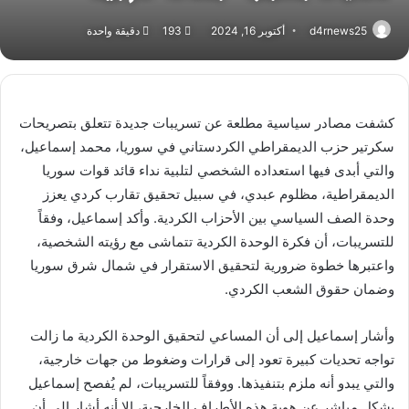
d4rnews25
أكتوبر 16, 2024
193
دقيقة واحدة
كشفت مصادر سياسية مطلعة عن تسريبات جديدة تتعلق بتصريحات
سكرتير حزب الديمقراطي الكردستاني في سوريا، محمد إسماعيل،
والتي أبدى فيها استعداده الشخصي لتلبية نداء قائد قوات سوريا
الديمقراطية، مظلوم عبدي، في سبيل تحقيق تقارب كردي يعزز
وحدة الصف السياسي بين الأحزاب الكردية. وأكد إسماعيل، وفقاً
للتسريبات، أن فكرة الوحدة الكردية تتماشى مع رؤيته الشخصية،
واعتبرها خطوة ضرورية لتحقيق الاستقرار في شمال شرق سوريا
وضمان حقوق الشعب الكردي.
وأشار إسماعيل إلى أن المساعي لتحقيق الوحدة الكردية ما زالت
تواجه تحديات كبيرة تعود إلى قرارات وضغوط من جهات خارجية،
والتي يبدو أنه ملزم بتنفيذها. ووفقاً للتسريبات، لم يُفصح إسماعيل
بشكل مباشر عن هوية هذه الأطراف الخارجية، إلا أنه أشار إلى أن