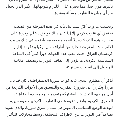
تأثيرها قوي جداً، مما يجبره على الالتزام بتوجهاتها، الأمر الذي يجعل
من أي مبادرة للتقارب مسألة معقدة.
وبحسب ما ورد، أقرَّ إسماعيل بأنه في هذه المرحلة من الصعب
تحقيق أي تقارب كردي إلا إذا كان هناك توافق داخلي وقدرة على
مقاومة هذه التدخلات، إلا أنه يواجه صعوبة واضحة في ذلك بسبب
الالتزامات المفروضة عليه من أطراف مثل تركيا وحكومة إقليم
كردستان العراق، حيث تلعب هذه الجهات دوراً كبيراً في الساحة
السياسية الكردية، ما يؤدي إلى تفاقم التوترات ويضعف إمكانية
الوصول إلى اتفاقات مشتركة.
يُذكر أن مظلوم عبدي، قائد قوات سوريا الديمقراطية، كان قد دعا
مراراً وتكراراً إلى ضرورة التقارب والتنسيق بين الأحزاب الكردية من
أجل مواجهة التحديات المشتركة وتقديم جبهة موحدة للدفاع عن
الحقوق الكردية. وتُعتبر دعوة عبدي للتقارب الكردي خطوة حيوية
لتهدئة الوضع السياسي المتوتر في شمال شرق سوريا، والذي يشهد
تصاعداً في التوترات بين الأطراف المختلفة، وسط محاولات للتأثير